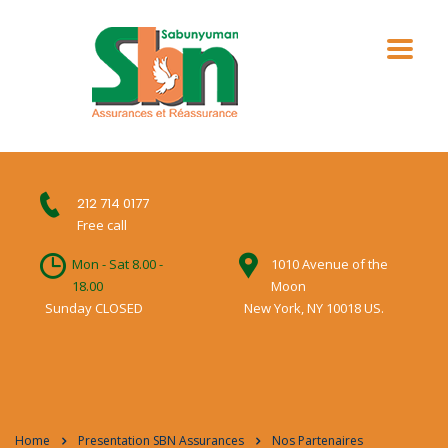
212 714 0177
Free call
Mon - Sat 8.00 -
1010 Avenue of the
18.00
Moon
Sunday CLOSED
New York, NY 10018 US.
Home
Presentation SBN Assurances
Nos Partenaires