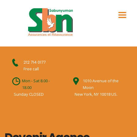
212 714 0177
Free call
Mon - Sat 8.00 -
1010 Avenue of the
18.00
Moon
Sunday CLOSED
New York, NY 10018 US.