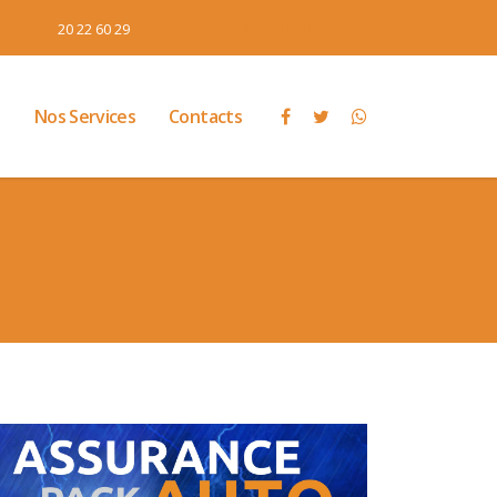
Siège Sabunyuman
20 22 60 29
l
Nos Services
Contacts