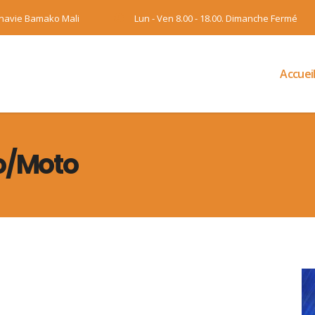
onavie Bamako Mali
Lun - Ven 8.00 - 18.00. Dimanche Fermé
Accuei
o/Moto