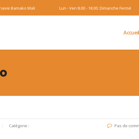
onavie Bamako Mali
Lun - Ven 8.00 - 18.00. Dimanche Fermé
Accuei
go
Catégorie :
Pas de comm