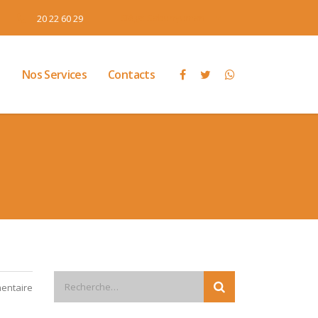
Siège Sabunyuman
20 22 60 29
l
Nos Services
Contacts
entaire